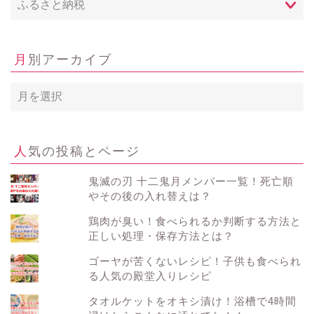
月別アーカイブ
月
別
ア
ー
カ
人気の投稿とページ
イ
ブ
鬼滅の刃 十二鬼月メンバー一覧！死亡順
やその後の入れ替えは？
鶏肉が臭い！食べられるか判断する方法と
正しい処理・保存方法とは？
ゴーヤが苦くないレシピ！子供も食べられ
る人気の殿堂入りレシピ
タオルケットをオキシ漬け！浴槽で4時間