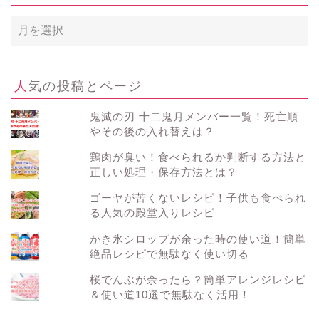
月
別
ア
ー
カ
人気の投稿とページ
イ
ブ
鬼滅の刃 十二鬼月メンバー一覧！死亡順
やその後の入れ替えは？
鶏肉が臭い！食べられるか判断する方法と
正しい処理・保存方法とは？
ゴーヤが苦くないレシピ！子供も食べられ
る人気の殿堂入りレシピ
かき氷シロップが余った時の使い道！簡単
絶品レシピで無駄なく使い切る
桜でんぶが余ったら？簡単アレンジレシピ
＆使い道10選で無駄なく活用！