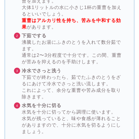
曹を加えます。
大体1リットルの水に小さじ1杯の重曹を加え
るといいでしょう。
重曹はアルカリ性を持ち、苦みを中和する効
果
があります。
下茹でする
沸騰したお湯にふきのとうを入れて数分茹で
ます。
通常は2〜3分程度で十分です。この間、重曹
が苦みを抑えるのを手助けします。
冷水でさっと洗う
下茹でが終わったら、茹でたふきのとうをざ
るにあけて冷水でさっと洗い流します。
これによって、余分な重曹や苦み成分を取り
除きます。
水気を十分に切る
水気を十分に切ってから調理に使います。
水気が残っていると、味や食感が薄れること
がありますので、十分に水気を切るようにし
ましょう。