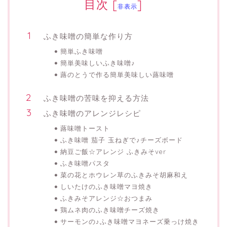
目次
[
]
非表示
ふき味噌の簡単な作り方
簡単ふき味噌
簡単美味しいふき味噌♪
蕗のとうで作る簡単美味しい蕗味噌
ふき味噌の苦味を抑える方法
ふき味噌のアレンジレシピ
蕗味噌トースト
ふき味噌 茄子 玉ねぎで♪チーズボード
納豆ご飯☆アレンジ ふきみそver
ふき味噌パスタ
菜の花とホウレン草のふきみそ胡麻和え
しいたけのふき味噌マヨ焼き
ふきみそアレンジ☆おつまみ
鶏ムネ肉のふき味噌チーズ焼き
サーモンの♪ふき味噌マヨネーズ乗っけ焼き