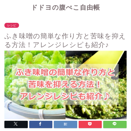
ドドヨの腹ぺこ自由帳
レシピ
ふき味噌の簡単な作り方と苦味を抑え
る方法！アレンジレシピも紹介♪