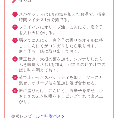
作り方
スパゲッティは1％の塩を加えたお湯で、指定
時間マイナス1分で茹でる。
フライパンにオリーブ油、にんにく、唐辛子
を入れ火にかける。
弱火でにんにく、唐辛子の香りをオイルに移
し、にんにくがコンガリしたら取り出す。
唐辛子も一緒に取り出しておく。
新玉ねぎ、大根の葉を加え、シンナリしたら
ふき味噌大さじ1を加え、パスタの茹で汁での
ばし味を調えておく。
茹で上がったスパゲッティを加え、ソースと
混ぜ、オリーブ油を追加し混ぜ合わせる。
器に盛り付け、にんにく、唐辛子を乗せ、小
さじ１のふき味噌をトッピングすれば出来上
がり。
参考レシピ：
ふき味噌パスタ