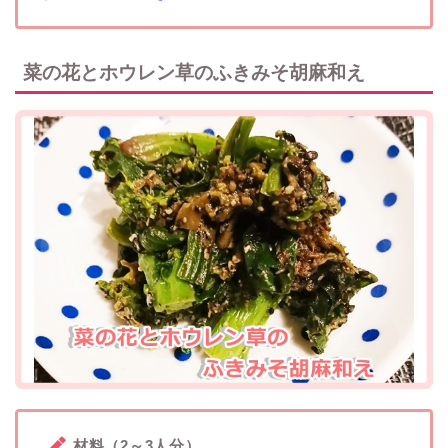
菜の花とホウレン草のふきみそ胡麻和え
材料（2～3人分）