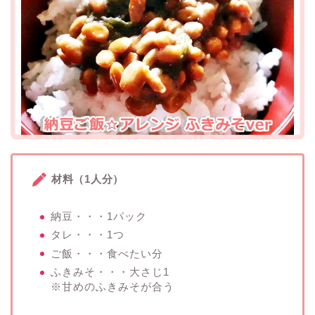
材料（1人分）
納豆・・・1パック
タレ・・・1つ
ご飯・・・食べたい分
ふきみそ・・・大さじ1
※甘めのふきみそが合う