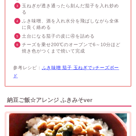
玉ねぎが透き通ったら刻んだ茄子を入れ炒め
る
ふき味噌、酒を入れ水分を飛ばしながら全体
に良く絡める
土台になる茄子の皮に④を詰める
チーズを乗せ200℃のオーブンで6～10分ほど
焼き色がつくまで焼いて完成
参考レシピ：
ふき味噌 茄子 玉ねぎで♪チーズボー
ド
納豆ご飯☆アレンジ ふきみそver