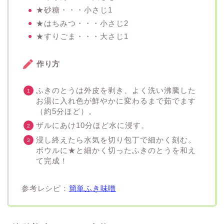
★砂糖・・・小さじ1
★はちみつ・・・小さじ2
★すりごま・・・大さじ1
作り方
ふきのとうは外皮を剥き、よく洗い沸騰した
お湯に入れ色が鮮やかに変わるまで茹でます
（約5分ほど）。
ザルにあけ10分ほど水に浸す。
浸し終えたら水気を切り包丁で細かく刻む。
ボウルに★と細かく切ったふきのとうを和え
て完成！
参考レシピ：
簡単ふき味噌