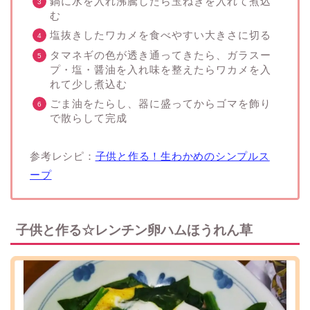
鍋に水を入れ沸騰したら玉ねぎを入れて煮込
む
塩抜きしたワカメを食べやすい大きさに切る
タマネギの色が透き通ってきたら、ガラスー
プ・塩・醤油を入れ味を整えたらワカメを入
れて少し煮込む
ごま油をたらし、器に盛ってからゴマを飾り
で散らして完成
参考レシピ：
子供と作る！生わかめのシンプルス
ープ
子供と作る☆レンチン卵ハムほうれん草