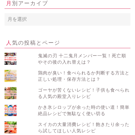
月別アーカイブ
月
別
ア
ー
カ
人気の投稿とページ
イ
ブ
鬼滅の刃 十二鬼月メンバー一覧！死亡順
やその後の入れ替えは？
鶏肉が臭い！食べられるか判断する方法と
正しい処理・保存方法とは？
ゴーヤが苦くないレシピ！子供も食べられ
る人気の殿堂入りレシピ
かき氷シロップが余った時の使い道！簡単
絶品レシピで無駄なく使い切る
スイカの大量消費レシピ！飽きたり余った
ら試してほしい人気レシピ