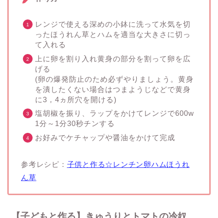
レンジで使える深めの小鉢に洗って水気を切
ったほうれん草とハムを適当な大きさに切っ
て入れる
上に卵を割り入れ黄身の部分を割って卵を広
げる
(卵の爆発防止のため必ずやりましょう。黄身
を潰したくない場合はつまようじなどで黄身
に3，4ヵ所穴を開ける)
塩胡椒を振り、ラップをかけてレンジで600w
1分～1分30秒チンする
お好みでケチャップや醤油をかけて完成
参考レシピ：
子供と作る☆レンチン卵ハムほうれ
ん草
【子どもと作る】きゅうりとトマトの冷奴