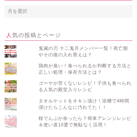
月
別
ア
ー
カ
人気の投稿とページ
イ
ブ
鬼滅の刃 十二鬼月メンバー一覧！死亡順
やその後の入れ替えは？
鶏肉が臭い！食べられるか判断する方法と
正しい処理・保存方法とは？
ゴーヤが苦くないレシピ！子供も食べられ
る人気の殿堂入りレシピ
タオルケットをオキシ漬け！浴槽で4時間
浸けたらこんなに汚れてた！！
桜でんぶが余ったら？簡単アレンジレシピ
＆使い道10選で無駄なく活用！