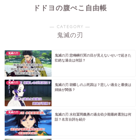
ドドヨの腹ぺこ自由帳
― CATEGORY ―
鬼滅の刃
鬼滅の刃
鬼滅の刃 悲鳴嶼行冥の目が見えないせいで起きた
壮絶な過去は何話？
鬼滅の刃
鬼滅の刃 胡蝶しのぶ死因は？悲しい過去と最後は
姉妹が関係？
鬼滅の刃
鬼滅の刃 水柱冨岡義勇の過去幼少期最終選別は何
話？名言台詞を紹介