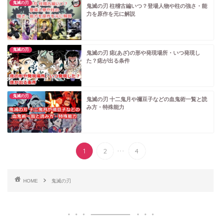
鬼滅の刃
鬼滅の刃 柱稽古編いつ？登場人物や柱の強さ・能
力を原作を元に解説
鬼滅の刃
鬼滅の刃 痣(あざ)の形や発現場所・いつ発現し
た？痣が出る条件
鬼滅の刃
鬼滅の刃 十二鬼月や禰豆子などの血鬼術一覧と読
み方・特殊能力
...
1
2
4
HOME
鬼滅の刃